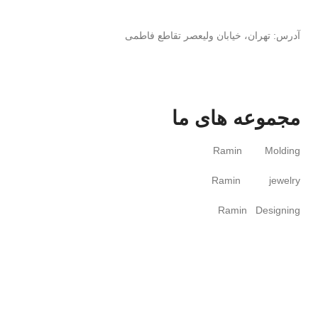
تلفن همراه
121 0 705 919 98+
آدرس: تهران، خیابان ولیعصر تقاطع فاطمی
مجموعه های ما
Ramin Molding
Ramin jewelry
Ramin Designing
Ramin Training
Ramin Trading
خط مشی