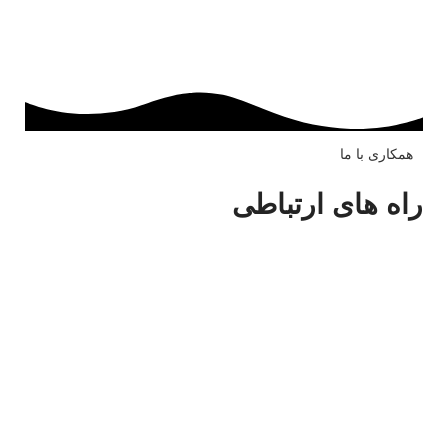
آموزش، تامین ابزار، ساخت قالب سیلیکونی، پرینت رزین، تامین نیرو
متخصص، همکاری در فروش و …
همکاری با ما
راه های ارتباطی
واحد فروش بازرگانی
121 907 88 21 98+
واحد مالی و حسابداری
121 909 88 21 98+
واحد منابع انسانی و استخدام
121 916 88 21 98+
واحد تولید و بخش فنی
121 915 88 21 98+
ریاست و پذیرش
121 935 88 21 98+